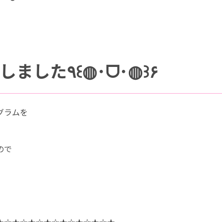
📷インスタグラム更新いたしました٩꒰◍･ᗜ･◍꒱۶
グラムを
ので