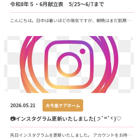
令和8年５・6月献立表 5/25～6/7まで
こんにちは。日中は暑いほどの陽気ですが、朝晩はまだ肌寒く
もあり、季節の変わり目を感じております。 今週も利用者様に
とって美味しく、そして栄養バランスの取れたお食事を提供で
きるよう 心を込めて献立を作成しています。 毎日の…
2026.05.21
大今里ケアホーム
📷インスタグラム更新いたしました( ੭´꒳`ᑦ )♡
先日インスタグラムを更新いたしました。 アカウントをお持ち