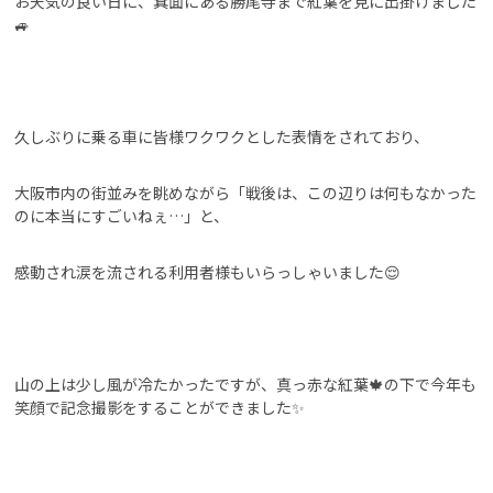
お天気の良い日に、箕面にある勝尾寺まで紅葉を見に出掛けました
🚙
久しぶりに乗る車に皆様ワクワクとした表情をされており、
大阪市内の街並みを眺めながら「戦後は、この辺りは何もなかった
のに本当にすごいねぇ…」と、
感動され涙を流される利用者様もいらっしゃいました😌
山の上は少し風が冷たかったですが、真っ赤な紅葉🍁の下で今年も
笑顔で記念撮影をすることができました✨️