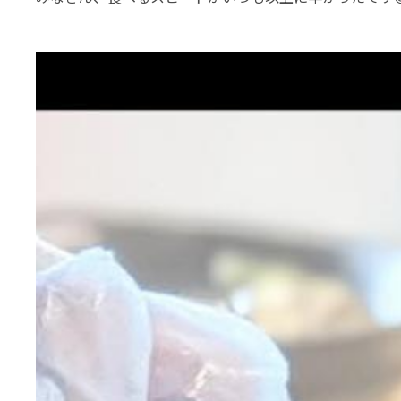
動
画
プ
レ
ー
ヤ
ー