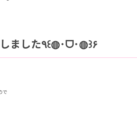
📷インスタグラム更新いたしました٩꒰◍･ᗜ･◍꒱۶
ので