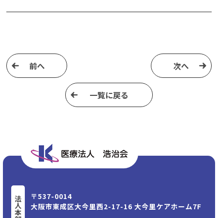
前へ
次へ
⼀覧に戻る
〒537-0014
法人本部
大阪市東成区大今里⻄2-17-16 大今里ケアホーム7F