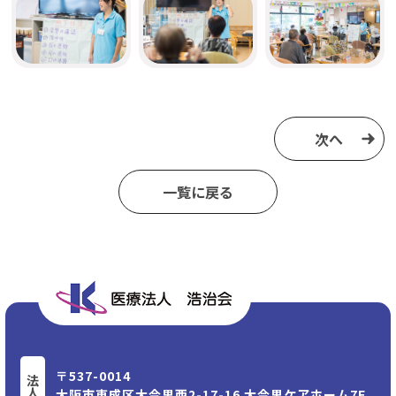
次へ
⼀覧に戻る
〒537-0014
大阪市東成区大今里⻄2-17-16 大今里ケアホーム7F